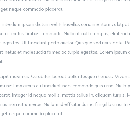
s eget neque commodo placerat.
o, ac interdum ipsum dictum vel. Phasellus condimentum volut
gue ac metus finibus commodo. Nulla at nulla tempus, eleifend n
gestas. Ut tincidunt porta auctor. Quisque sed risus ante. P
 et netus et malesuada fames ac turpis egestas. Lorem ipsum d
t.
ipit maximus. Curabitur laoreet pellentesque rhoncus. Vivamu
mi nisl, maximus eu tincidunt non, commodo quis urna. Nulla p
erat. Integer id neque mollis, mattis tellus in, aliquam turpis. Ma
s non rutrum eros. Nullam id efficitur dui, et fringilla urna. I
s eget neque commodo placerat.