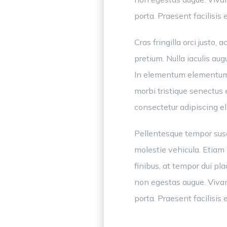
porta. Praesent facilisi
Cras fringilla orci just
pretium. Nulla iaculis au
In elementum elementum e
morbi tristique senectus
consectetur adipiscing eli
Pellentesque tempor susc
molestie vehicula. Etiam 
finibus, at tempor dui plac
non egestas augue. Vivamu
porta. Praesent facilisi