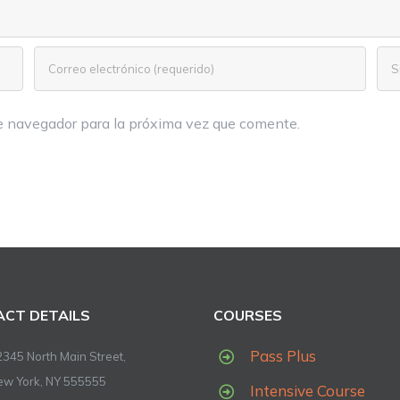
te navegador para la próxima vez que comente.
CT DETAILS
COURSES
Pass Plus
2345 North Main Street,
ew York, NY 555555
Intensive Course