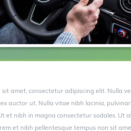
sit amet, consectetur adipiscing elit. Nulla v
ex auctor ut. Nulla vitae nibh lacinia, pulvinar
 Ut et nibh in magna consectetur sodales. Ut
lorem et nibh pellentesque tempus non sit am