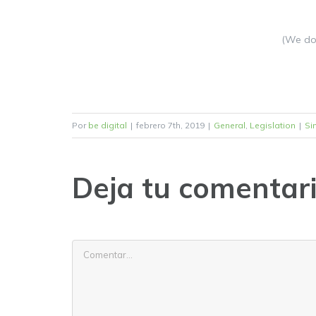
(We do 
Por
be digital
|
febrero 7th, 2019
|
General
,
Legislation
|
Si
Deja tu comentar
Comentar