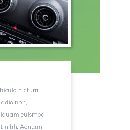
ehicula dictum
 odio non,
 aliquam euismod
et nibh. Aenean