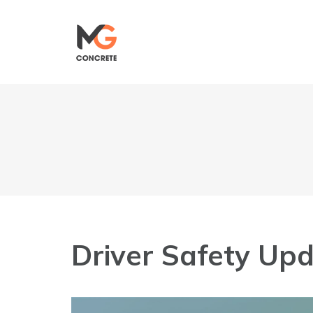
Saltar
al
contenido
Driver Safety Up