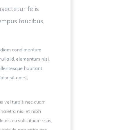
sectetur felis
tempus faucibus,
pat diam condimentum
ulla id, elementum nisi.
ellentesque habitant
olor sit amet,
s vel turpis nec quam
haretra nisi et nibh
uris eu sollicitudin risus,
n vehicula non enim nec