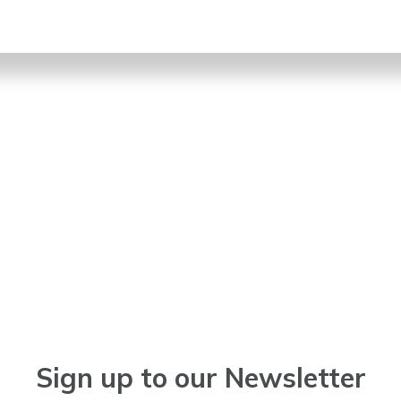
 to Drive Today
r first driving lesson
Sign up to our Newsletter