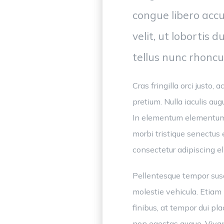
congue libero accu
velit, ut lobortis
tellus nunc rhoncu
Cras fringilla orci just
pretium. Nulla iaculis au
In elementum elementum e
morbi tristique senectus
consectetur adipiscing eli
Pellentesque tempor susc
molestie vehicula. Etiam 
finibus, at tempor dui plac
non egestas augue. Vivamu