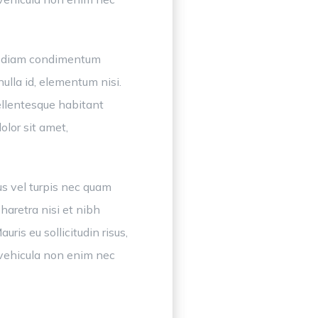
pat diam condimentum
ulla id, elementum nisi.
ellentesque habitant
olor sit amet,
s vel turpis nec quam
haretra nisi et nibh
uris eu sollicitudin risus,
n vehicula non enim nec