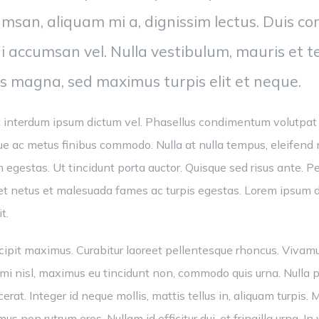
msan, aliquam mi a, dignissim lectus. Duis con
 dui accumsan vel. Nulla vestibulum, mauris et 
s magna, sed maximus turpis elit et neque.
o, ac interdum ipsum dictum vel. Phasellus condimentum volut
gue ac metus finibus commodo. Nulla at nulla tempus, eleifend n
gestas. Ut tincidunt porta auctor. Quisque sed risus ante. P
 et netus et malesuada fames ac turpis egestas. Lorem ipsum d
t.
ipit maximus. Curabitur laoreet pellentesque rhoncus. Vivamu
mi nisl, maximus eu tincidunt non, commodo quis urna. Nulla p
erat. Integer id neque mollis, mattis tellus in, aliquam turpis. Ma
s non rutrum eros. Nullam id efficitur dui, et fringilla urna. I